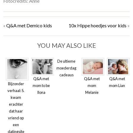
Fotocredits: Anne
«
Q&A met Demico kids
10x Hippe hoedjes voor kids
»
YOU MAY ALSO LIKE
De ultieme
moederdag
cadeaus
Q&A met
Q&A met
Q&A met
Bijzonder
mom to be
mom
mom Lian
verhaal: S.
Ilona
Melanie
kwam
erachter
dat haar
vriend op
een
datingsite