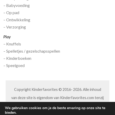
– Babyvoeding
– Op pad
– Ontwikkeling
– Verzorging
Play
– Knuffels
– Spelletjes / gezelschapsspellen
– Kinderboeken
– Speelgoed
Copyright Kinderfavorites © 2016- 2026. Alle inhoud
van deze site is eigendom van Kinderfavorites.com tenzij
anders aangegeven. Niets van deze site mag op welke
We gebruiken cookies om je de beste ervaring op onze site te
bieden.
wijze dan ook worden overgenomen of aangepast,