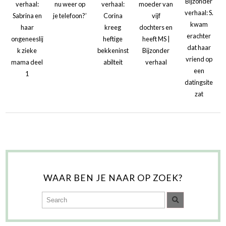
Bijzonder
verhaal:
nu weer op
verhaal:
moeder van
verhaal: S.
Sabrina en
je telefoon?’
Corina
vijf
kwam
haar
kreeg
dochters en
erachter
ongeneeslij
heftige
heeft MS |
dat haar
k zieke
bekkeninst
Bijzonder
vriend op
mama deel
abilteit
verhaal
een
1
datingsite
zat
WAAR BEN JE NAAR OP ZOEK?