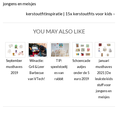
jongens en meisjes
kerstoutfitinspiratie | 15x kerstoutfits voor kids
»
YOU MAY ALSO LIKE
September
Winactie:
TIP:
Schoencade
januari
musthaves
Gril & Leer
speelstoeltj
autjes
musthaves
2019
Barbecue
es van
onder de 5
2021 | De
van VTech!
rabbit
euro 2019
leukste kids
stuff voor
jongens en
meisjes