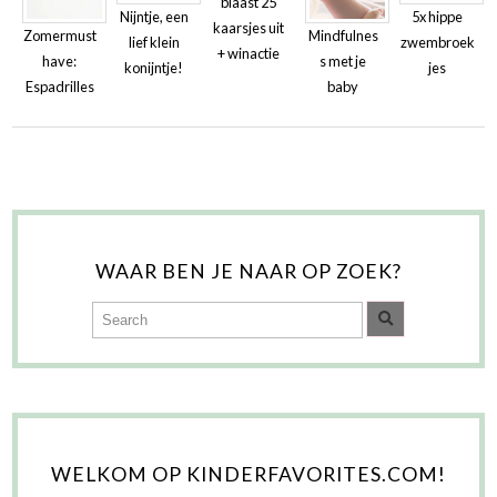
blaast 25
Nijntje, een
5x hippe
kaarsjes uit
Zomermust
Mindfulnes
lief klein
zwembroek
+ winactie
have:
s met je
konijntje!
jes
Espadrilles
baby
WAAR BEN JE NAAR OP ZOEK?
WELKOM OP KINDERFAVORITES.COM!