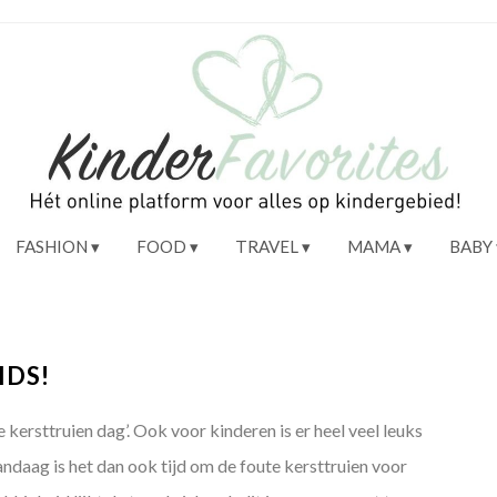
FASHION
FOOD
TRAVEL
MAMA
BABY
IDS!
 kersttruien dag’. Ook voor kinderen is er heel veel leuks
andaag is het dan ook tijd om de foute kersttruien voor