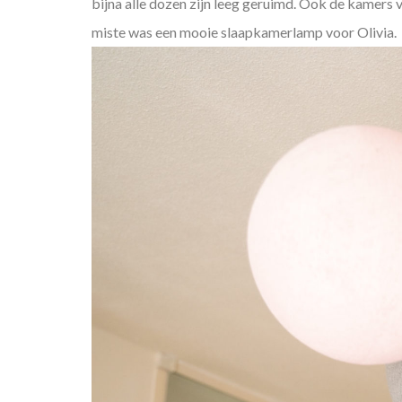
bijna alle dozen zijn leeg geruimd. Ook de kamers v
miste was een mooie slaapkamerlamp voor Olivia.