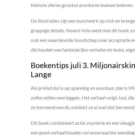
kleinste dieren grootse avonturen kunnen beleven.
De illustraties zijn een kunstwerk op zich en breng
grappige details. Noemi Vola weet met dit boek zow
ook een waardevolle boodschap over acceptatie en 
die houden van fantasierijke verhalen en leuke, eig
Boekentips juli 3. Miljonairski
Lange
Als je kind dol is op spanning en avontuur, dan is 
zullen willen neerleggen. Het verhaal volgt Juul, d
ze beroemd wordt, ontdekt ze al snel dat beroemd z
Dit boek combineert actie, mysterie en een vleugje
een goed verhaal houden vol onverwachte wendingen