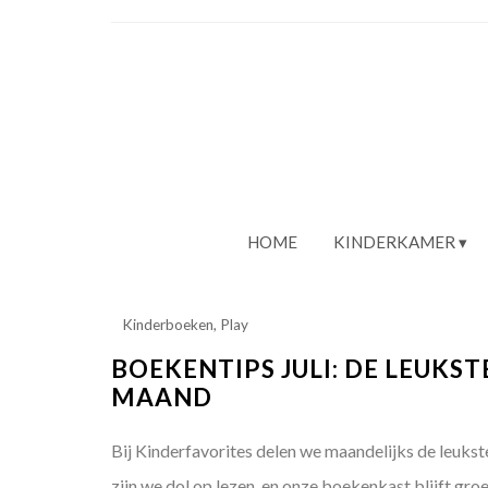
HOME
KINDERKAMER
Kinderboeken
,
Play
BOEKENTIPS JULI: DE LEUKS
MAAND
Bij Kinderfavorites delen we maandelijks de leukst
zijn we dol op lezen, en onze boekenkast blijft gro