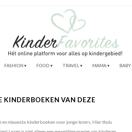
FASHION
FOOD
TRAVEL
MAMA
BABY
TE KINDERBOEKEN VAN DEZE
e en nieuwste kinderboeken voor jonge lezers. Hier thuis
eien! Lezen is niet alleen een geweldige manier om kinderen