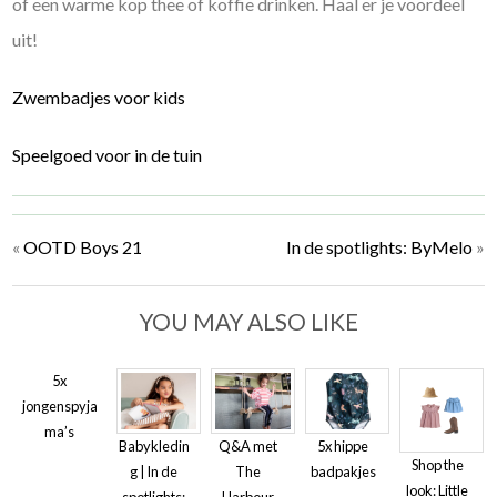
of een warme kop thee of koffie drinken. Haal er je voordeel
uit!
Zwembadjes voor kids
Speelgoed voor in de tuin
«
OOTD Boys 21
In de spotlights: ByMelo
»
YOU MAY ALSO LIKE
5x
jongenspyja
ma’s
Babykledin
Q&A met
5x hippe
Shop the
g | In de
The
badpakjes
look: Little
spotlights:
Harbour