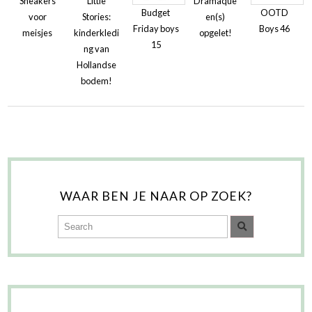
Sneakers
Little
Dramaque
Budget
OOTD
voor
Stories:
en(s)
Friday boys
Boys 46
meisjes
kinderkledi
opgelet!
15
ng van
Hollandse
bodem!
WAAR BEN JE NAAR OP ZOEK?