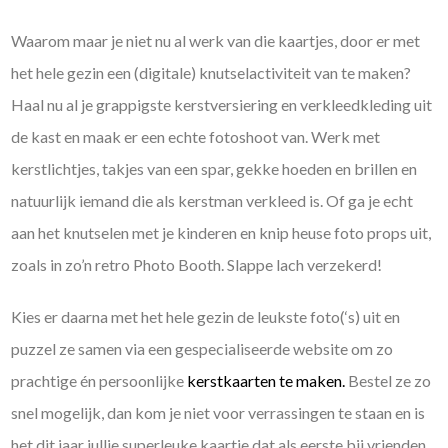
Waarom maar je niet nu al werk van die kaartjes, door er met
het hele gezin een (digitale) knutselactiviteit van te maken?
Haal nu al je grappigste kerstversiering en verkleedkleding uit
de kast en maak er een echte fotoshoot van. Werk met
kerstlichtjes, takjes van een spar, gekke hoeden en brillen en
natuurlijk iemand die als kerstman verkleed is. Of ga je echt
aan het knutselen met je kinderen en knip heuse foto props uit,
zoals in zo’n retro Photo Booth. Slappe lach verzekerd!
Kies er daarna met het hele gezin de leukste foto(‘s) uit en
puzzel ze samen via een gespecialiseerde website om zo
prachtige én persoonlijke
kerstkaarten te maken.
Bestel ze zo
snel mogelijk, dan kom je niet voor verrassingen te staan en is
het dit jaar jullie superleuke kaartje dat als eerste bij vrienden