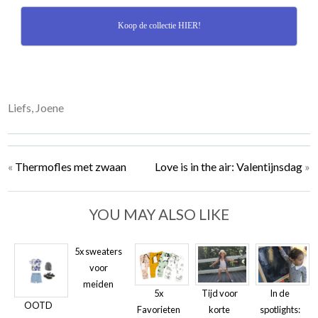
Koop de collectie HIER!
Liefs, Joene
«
Thermofles met zwaan
Love is in the air: Valentijnsdag
»
YOU MAY ALSO LIKE
5x sweaters
voor
meiden
5x
Tijd voor
In de
OOTD
Favorieten
korte
spotlights: