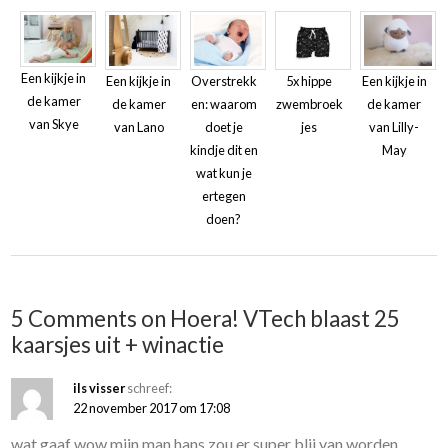
Een kijkje in
Een kijkje in
Overstrekk
5x hippe
Een kijkje in
de kamer
de kamer
en: waarom
zwembroek
de kamer
van Skye
van Lano
doet je
jes
van Lilly-
kindje dit en
May
wat kun je
ertegen
doen?
5 Comments on Hoera! VTech blaast 25
kaarsjes uit + winactie
ils visser
schreef:
22 november 2017 om 17:08
wat gaaf wow mijn man hans zou er super blij van worden