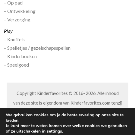
– Op pad
– Ontwikkeling
– Verzorging
Play
– Knuffels
– Spelletjes / gezelschapsspellen
– Kinderboeken
– Speelgoed
Copyright Kinderfavorites © 2016- 2026. Alle inhoud
van deze site is eigendom van Kinderfavorites.com tenzij
anders aangegeven. Niets van deze site mag op welke
We gebruiken cookies om je de beste ervaring op onze site te
bieden.
wijze dan ook worden overgenomen of aangepast,
Je kunt meer te weten komen over welke cookies we gebruiken
of ze uitschakelen in
settings
.
zonder hiervoor toestemming vooraf van ons te hebben