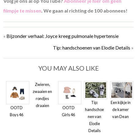
Volg je ons al op YouTube?
Abonneer je hier om geen
filmpje te missen
. We gaan al richting de 100 abonnees!
«
Bijzonder verhaal: Joyce kreeg pulmonale hypertensie
Tip: handschoenen van Elodie Details
»
YOU MAY ALSO LIKE
Zwieren,
zwaaien en
rondjes
Tip:
Een kijkje in
draaien
OOTD
OOTD
handschoe
de kamer
Boys 46
Girls 46
nen van
van Dean
Elodie
Details