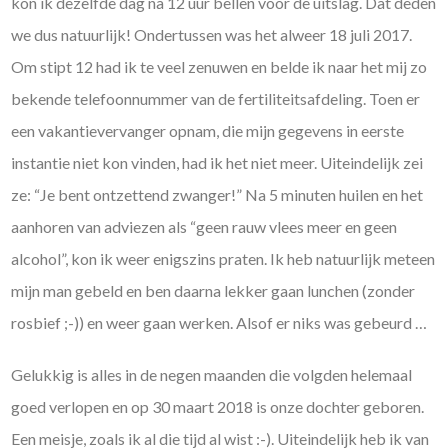
kon ik dezelfde dag na 12 uur bellen voor de uitslag. Dat deden
we dus natuurlijk! Ondertussen was het alweer 18 juli 2017.
Om stipt 12 had ik te veel zenuwen en belde ik naar het mij zo
bekende telefoonnummer van de fertiliteitsafdeling. Toen er
een vakantievervanger opnam, die mijn gegevens in eerste
instantie niet kon vinden, had ik het niet meer. Uiteindelijk zei
ze: “Je bent ontzettend zwanger!” Na 5 minuten huilen en het
aanhoren van adviezen als “geen rauw vlees meer en geen
alcohol”, kon ik weer enigszins praten. Ik heb natuurlijk meteen
mijn man gebeld en ben daarna lekker gaan lunchen (zonder
rosbief ;-)) en weer gaan werken. Alsof er niks was gebeurd …
Gelukkig is alles in de negen maanden die volgden helemaal
goed verlopen en op 30 maart 2018 is onze dochter geboren.
Een meisje, zoals ik al die tijd al wist :-). Uiteindelijk heb ik van