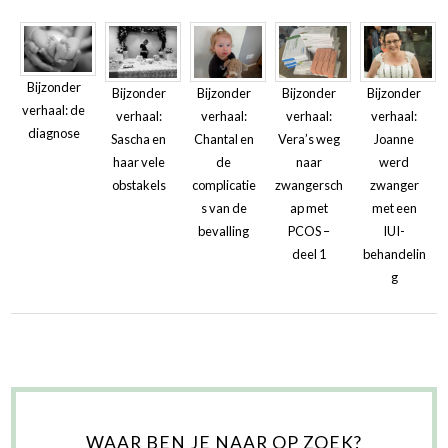
Bijzonder
Bijzonder
Bijzonder
Bijzonder
Bijzonder
verhaal: de
verhaal:
verhaal:
verhaal:
verhaal:
diagnose
Sascha en
Chantal en
Vera’s weg
Joanne
haar vele
de
naar
werd
obstakels
complicatie
zwangersch
zwanger
s van de
ap met
met een
bevalling
PCOS –
IUI-
deel 1
behandelin
g
WAAR BEN JE NAAR OP ZOEK?