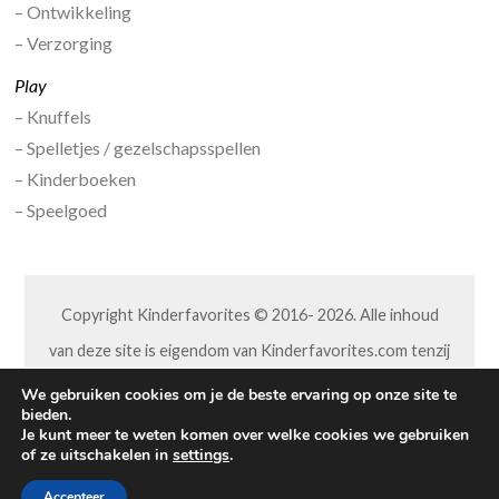
– Ontwikkeling
– Verzorging
Play
– Knuffels
– Spelletjes / gezelschapsspellen
– Kinderboeken
– Speelgoed
Copyright Kinderfavorites © 2016- 2026. Alle inhoud
van deze site is eigendom van Kinderfavorites.com tenzij
anders aangegeven. Niets van deze site mag op welke
We gebruiken cookies om je de beste ervaring op onze site te
bieden.
wijze dan ook worden overgenomen of aangepast,
Je kunt meer te weten komen over welke cookies we gebruiken
of ze uitschakelen in
settings
.
zonder hiervoor toestemming vooraf van ons te hebben
gekregen.
Accepteer