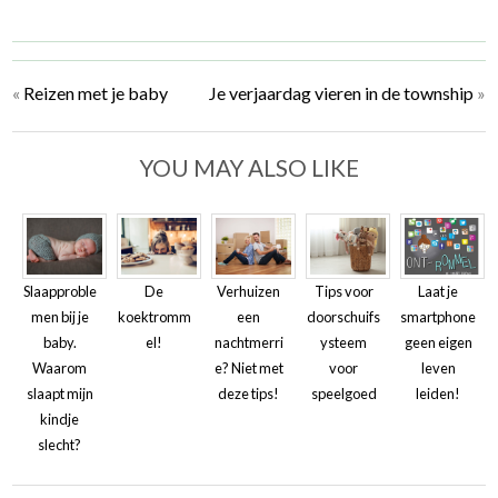
«
Reizen met je baby
Je verjaardag vieren in de township
»
YOU MAY ALSO LIKE
Slaapproble
De
Verhuizen
Tips voor
Laat je
men bij je
koektromm
een
doorschuifs
smartphone
baby.
el!
nachtmerri
ysteem
geen eigen
Waarom
e? Niet met
voor
leven
slaapt mijn
deze tips!
speelgoed
leiden!
kindje
slecht?