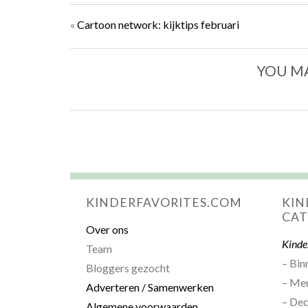
«
Cartoon network: kijktips februari
YOU MA
KINDERFAVORITES.COM
KIN
CAT
Over ons
Kinde
Team
– Bin
Bloggers gezocht
– Me
Adverteren / Samenwerken
– Dec
Algemene voorwaarden