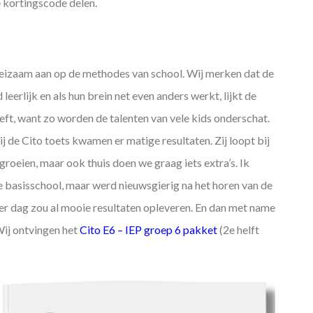
e kortingscode delen.
 moeizaam aan op de methodes van school. Wij merken dat de
eerlijk en als hun brein net even anders werkt, lijkt de
reft, want zo worden de talenten van vele kids onderschat.
 de Cito toets kwamen er matige resultaten. Zij loopt bij
roeien, maar ook thuis doen we graag iets extra’s. Ik
e basisschool, maar werd nieuwsgierig na het horen van de
per dag zou al mooie resultaten opleveren. En dan met name
 Wij ontvingen het
Cito E6 – IEP groep 6 pakket
(2e helft