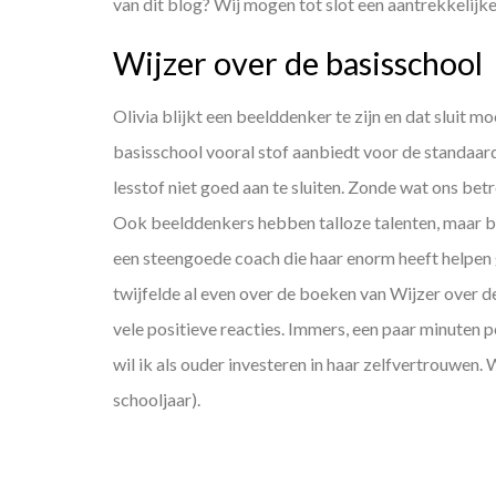
van dit blog? Wij mogen tot slot een aantrekkelijk
Wijzer over de basisschool
Olivia blijkt een beelddenker te zijn en dat sluit
basisschool vooral stof aanbiedt voor de standaard l
lesstof niet goed aan te sluiten. Zonde wat ons bet
Ook beelddenkers hebben talloze talenten, maar bij
een steengoede coach die haar enorm heeft helpen g
twijfelde al even over de boeken van Wijzer over d
vele positieve reacties. Immers, een paar minuten 
wil ik als ouder investeren in haar zelfvertrouwen.
schooljaar).