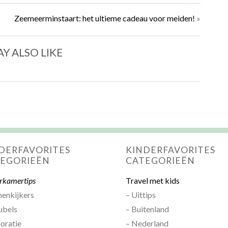
Zeemeerminstaart: het ultieme cadeau voor meiden!
»
Y ALSO LIKE
DERFAVORITES
KINDERFAVORITES
EGORIEËN
CATEGORIEËN
rkamertips
Travel met kids
nenkijkers
– Uittips
ubels
– Buitenland
oratie
– Nederland