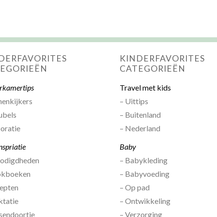
DERFAVORITES
KINDERFAVORITES
EGORIEËN
CATEGORIEËN
rkamertips
Travel met kids
nenkijkers
– Uittips
ubels
– Buitenland
oratie
– Nederland
nspriatie
Baby
nodigdheden
– Babykleding
okboeken
– Babyvoeding
epten
– Op pad
ktatie
– Ontwikkeling
sendoortje
– Verzorging