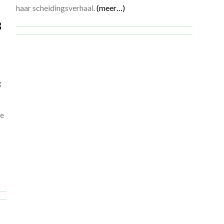
haar scheidingsverhaal.
(meer…)
3
g
de