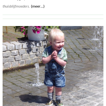
thuisblijfmoeders.
(meer…)