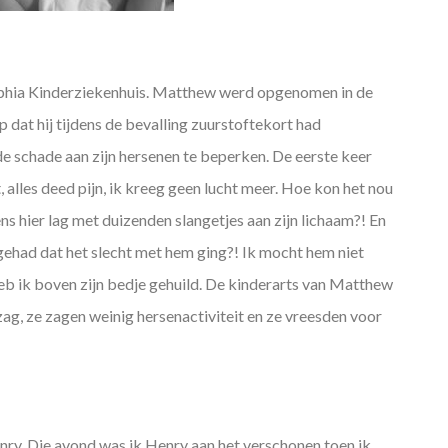
Sophia Kinderziekenhuis. Matthew werd opgenomen in de
 dat hij tijdens de bevalling zuurstoftekort had
 schade aan zijn hersenen te beperken. De eerste keer
t, alles deed pijn, ik kreeg geen lucht meer. Hoe kon het nou
s hier lag met duizenden slangetjes aan zijn lichaam?! En
ehad dat het slecht met hem ging?! Ik mocht hem niet
heb ik boven zijn bedje gehuild. De kinderarts van Matthew
zag, ze zagen weinig hersenactiviteit en ze vreesden voor
enry. Die avond was ik Henry aan het verschonen toen ik