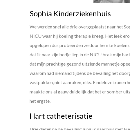
Sophia Kinderziekenhuis
We werden snel alle drie overgeplaatst naar het 
NICU waar hij koeling therapie kreeg. Het leek erop
opgelopen dus probeerden ze door hem te koelen de
dat ik naar zijn bedje liep in de NICU brak mijn har
dat mijn prachtige gezond uitziende mannetje opeen
waarom had niemand tijdens de bevalling het doorg
vastpakken, niet aanraken, niks. Eindeloze tranen 
maakte ons al gauw duidelijk dat het er somber uit
het ergste.
Hart catheterisatie
Drie dagen na de bevalling ging ik naar huis met H