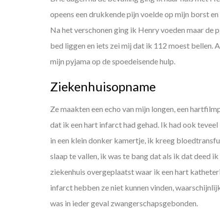
opeens een drukkende pijn voelde op mijn borst en l
Na het verschonen ging ik Henry voeden maar de pij
bed liggen en iets zei mij dat ik 112 moest bellen.
mijn pyjama op de spoedeisende hulp.
Ziekenhuisopname
Ze maakten een echo van mijn longen, een hartfilmp
dat ik een hart infarct had gehad. Ik had ook teveel 
in een klein donker kamertje, ik kreeg bloedtransfu
slaap te vallen, ik was te bang dat als ik dat deed
ziekenhuis overgeplaatst waar ik een hart katheteri
infarct hebben ze niet kunnen vinden, waarschijnlijk
was in ieder geval zwangerschapsgebonden.