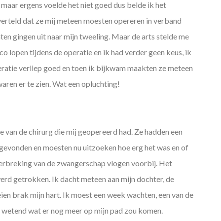
maar ergens voelde het niet goed dus belde ik het
j verteld dat ze mij meteen moesten opereren in verband
en gingen uit naar mijn tweeling. Maar de arts stelde me
ico lopen tijdens de operatie en ik had verder geen keus, ik
ratie verliep goed en toen ik bijkwam maakten ze meteen
aren er te zien. Wat een opluchting!
je van de chirurg die mij geopereerd had. Ze hadden een
evonden en moesten nu uitzoeken hoe erg het was en of
derbreking van de zwangerschap vlogen voorbij. Het
erd getrokken. Ik dacht meteen aan mijn dochter, de
en brak mijn hart. Ik moest een week wachten, een van de
et wetend wat er nog meer op mijn pad zou komen.