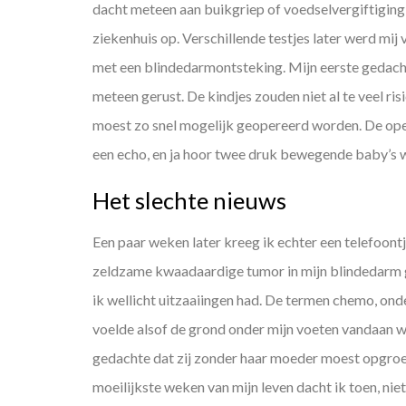
dacht meteen aan buikgriep of voedselvergiftiging 
ziekenhuis op. Verschillende testjes later werd mi
met een blindedarmontsteking. Mijn eerste gedacht
meteen gerust. De kindjes zouden niet al te veel ris
moest zo snel mogelijk geopereerd worden. De ope
een echo, en ja hoor twee druk bewegende baby’s w
Het slechte nieuws
Een paar weken later kreeg ik echter een telefoont
zeldzame kwaadaardige tumor in mijn blindedarm g
ik wellicht uitzaaiingen had. De termen chemo, on
voelde alsof de grond onder mijn voeten vandaan w
gedachte dat zij zonder haar moeder moest opgroei
moeilijkste weken van mijn leven dacht ik toen, ni