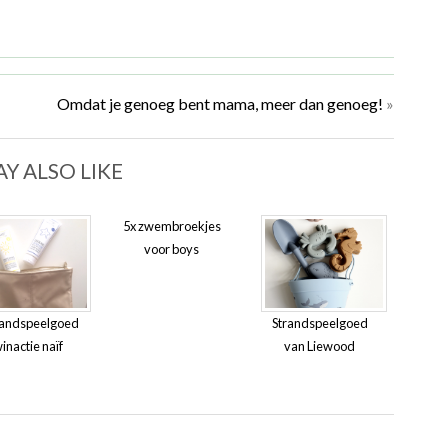
Omdat je genoeg bent mama, meer dan genoeg!
»
Y ALSO LIKE
5x zwembroekjes
voor boys
randspeelgoed
Strandspeelgoed
winactie naïf
van Liewood