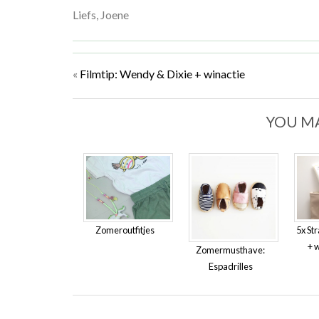
Liefs, Joene
«
Filmtip: Wendy & Dixie + winactie
YOU MA
Zomeroutfitjes
5x St
+ 
Zomermusthave:
Espadrilles