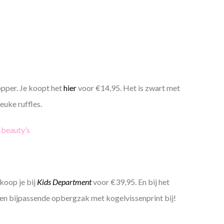
opper. Je koopt het
hier
voor €14,95. Het is zwart met
uke ruffles.
 beauty’s
koop je bij
Kids Department
voor €39,95. En bij het
 een bijpassende opbergzak met kogelvissenprint bij!