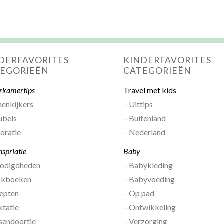
DERFAVORITES
KINDERFAVORITES
EGORIEËN
CATEGORIEËN
rkamertips
Travel met kids
nenkijkers
– Uittips
ubels
– Buitenland
oratie
– Nederland
nspriatie
Baby
nodigdheden
– Babykleding
okboeken
– Babyvoeding
epten
– Op pad
ktatie
– Ontwikkeling
sendoortje
– Verzorging