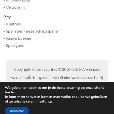
– Verzorging
Play
– Knuffels
– Spelletjes / gezelschapsspellen
– Kinderboeken
– Speelgoed
Copyright Kinderfavorites © 2016- 2026. Alle inhoud
van deze site is eigendom van Kinderfavorites.com tenzij
anders aangegeven. Niets van deze site mag op welke
We gebruiken cookies om je de beste ervaring op onze site te
bieden.
wijze dan ook worden overgenomen of aangepast,
Je kunt meer te weten komen over welke cookies we gebruiken
of ze uitschakelen in
settings
.
zonder hiervoor toestemming vooraf van ons te hebben
gekregen.
Accepteer