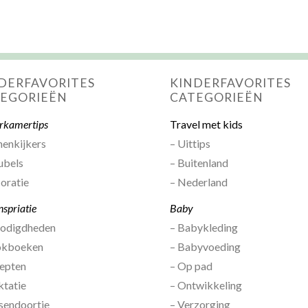
DERFAVORITES
KINDERFAVORITES
EGORIEËN
CATEGORIEËN
rkamertips
Travel met kids
nenkijkers
– Uittips
ubels
– Buitenland
oratie
– Nederland
nspriatie
Baby
nodigdheden
– Babykleding
okboeken
– Babyvoeding
epten
– Op pad
ktatie
– Ontwikkeling
sendoortje
– Verzorging