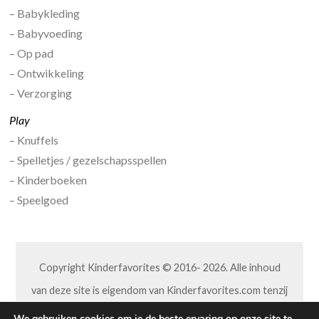
– Babykleding
– Babyvoeding
– Op pad
– Ontwikkeling
– Verzorging
Play
– Knuffels
– Spelletjes / gezelschapsspellen
– Kinderboeken
– Speelgoed
Copyright Kinderfavorites © 2016- 2026. Alle inhoud
van deze site is eigendom van Kinderfavorites.com tenzij
anders aangegeven. Niets van deze site mag op welke
We gebruiken cookies om je de beste ervaring op onze site te