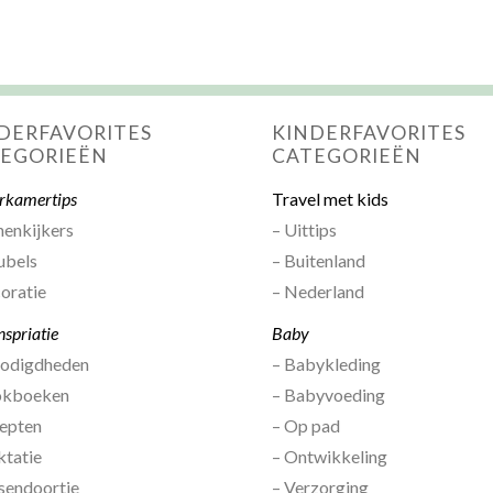
DERFAVORITES
KINDERFAVORITES
EGORIEËN
CATEGORIEËN
rkamertips
Travel met kids
nenkijkers
– Uittips
ubels
– Buitenland
oratie
– Nederland
nspriatie
Baby
nodigdheden
– Babykleding
okboeken
– Babyvoeding
epten
– Op pad
ktatie
– Ontwikkeling
sendoortje
– Verzorging