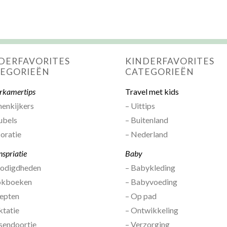
DERFAVORITES
KINDERFAVORITES
EGORIEËN
CATEGORIEËN
rkamertips
Travel met kids
nenkijkers
– Uittips
ubels
– Buitenland
oratie
– Nederland
nspriatie
Baby
nodigdheden
– Babykleding
okboeken
– Babyvoeding
epten
– Op pad
ktatie
– Ontwikkeling
sendoortje
– Verzorging