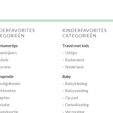
DERFAVORITES
KINDERFAVORITES
EGORIEËN
CATEGORIEËN
rkamertips
Travel met kids
nenkijkers
– Uittips
ubels
– Buitenland
oratie
– Nederland
nspriatie
Baby
nodigdheden
– Babykleding
okboeken
– Babyvoeding
epten
– Op pad
ktatie
– Ontwikkeling
sendoortje
– Verzorging