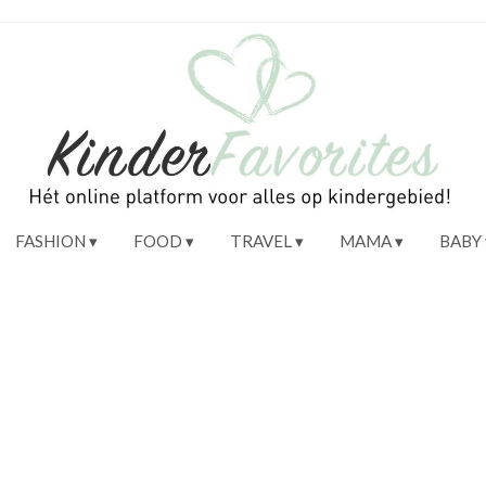
FASHION
FOOD
TRAVEL
MAMA
BABY
!