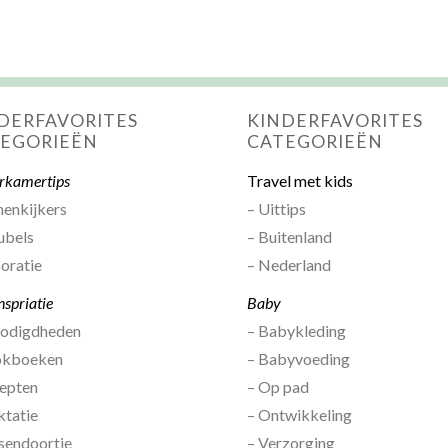
DERFAVORITES
KINDERFAVORITES
EGORIEËN
CATEGORIEËN
rkamertips
Travel met kids
nenkijkers
– Uittips
ubels
– Buitenland
oratie
– Nederland
nspriatie
Baby
nodigdheden
– Babykleding
okboeken
– Babyvoeding
epten
– Op pad
ktatie
– Ontwikkeling
sendoortje
– Verzorging