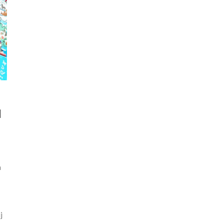
N
n
j