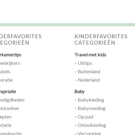
DERFAVORITES
KINDERFAVORITES
EGORIEËN
CATEGORIEËN
rkamertips
Travel met kids
nenkijkers
– Uittips
ubels
– Buitenland
oratie
– Nederland
nspriatie
Baby
nodigdheden
– Babykleding
okboeken
– Babyvoeding
epten
– Op pad
ktatie
– Ontwikkeling
sendoortje
– Verzorging