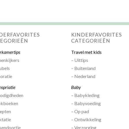
DERFAVORITES
KINDERFAVORITES
EGORIEËN
CATEGORIEËN
rkamertips
Travel met kids
nenkijkers
– Uittips
ubels
– Buitenland
oratie
– Nederland
nspriatie
Baby
nodigdheden
– Babykleding
okboeken
– Babyvoeding
epten
– Op pad
ktatie
– Ontwikkeling
sendoortje
– Verzorging