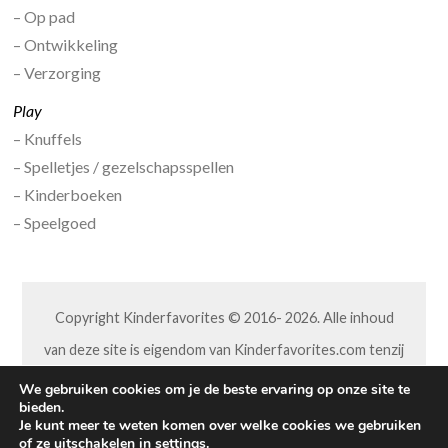
– Op pad
– Ontwikkeling
– Verzorging
Play
– Knuffels
– Spelletjes / gezelschapsspellen
– Kinderboeken
– Speelgoed
Copyright Kinderfavorites © 2016- 2026. Alle inhoud
van deze site is eigendom van Kinderfavorites.com tenzij
anders aangegeven. Niets van deze site mag op welke
We gebruiken cookies om je de beste ervaring op onze site te
bieden.
wijze dan ook worden overgenomen of aangepast,
Je kunt meer te weten komen over welke cookies we gebruiken
of ze uitschakelen in
settings
.
zonder hiervoor toestemming vooraf van ons te hebben