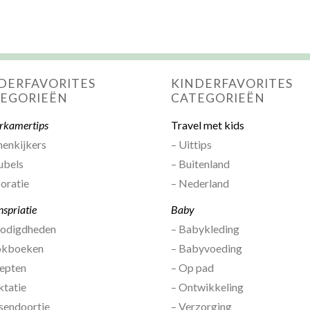
DERFAVORITES
KINDERFAVORITES
EGORIEËN
CATEGORIEËN
rkamertips
Travel met kids
nenkijkers
– Uittips
ubels
– Buitenland
oratie
– Nederland
nspriatie
Baby
nodigdheden
– Babykleding
okboeken
– Babyvoeding
epten
– Op pad
ktatie
– Ontwikkeling
sendoortje
– Verzorging