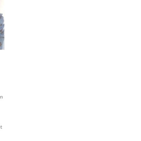
en
et