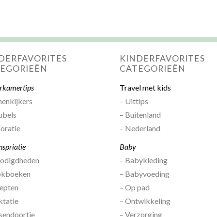
DERFAVORITES
KINDERFAVORITES
EGORIEËN
CATEGORIEËN
rkamertips
Travel met kids
nenkijkers
– Uittips
ubels
– Buitenland
oratie
– Nederland
nspriatie
Baby
nodigdheden
– Babykleding
okboeken
– Babyvoeding
epten
– Op pad
ktatie
– Ontwikkeling
sendoortje
– Verzorging