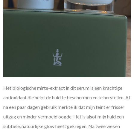
Het biologische mirte-extract in dit serum is een krachtige
antioxidant die helpt de huid te beschermen en te herstellen. Al
na een paar dagen gebruik merkte ik dat mijn teint er frisser
uitzag en minder vermoeid oogde. Het is alsof mijn huid een
subtiele, natuurlijke glow heeft gekregen. Na twee weken