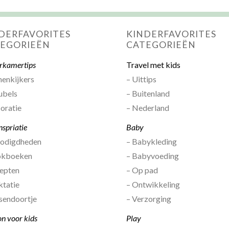
DERFAVORITES
KINDERFAVORITES
EGORIEËN
CATEGORIEËN
rkamertips
Travel met kids
nenkijkers
– Uittips
ubels
– Buitenland
oratie
– Nederland
nspriatie
Baby
nodigdheden
– Babykleding
okboeken
– Babyvoeding
epten
– Op pad
ktatie
– Ontwikkeling
sendoortje
– Verzorging
on voor kids
Play