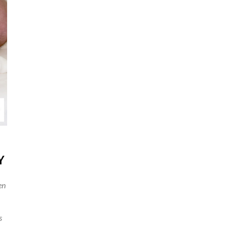
Y
en
s