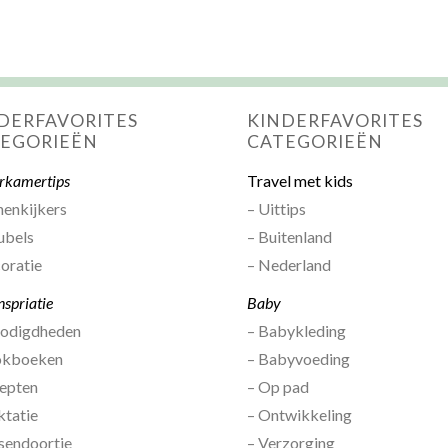
DERFAVORITES
KINDERFAVORITES
EGORIEËN
CATEGORIEËN
rkamertips
Travel met kids
nenkijkers
– Uittips
ubels
– Buitenland
oratie
– Nederland
nspriatie
Baby
nodigdheden
– Babykleding
okboeken
– Babyvoeding
epten
– Op pad
ktatie
– Ontwikkeling
sendoortje
– Verzorging