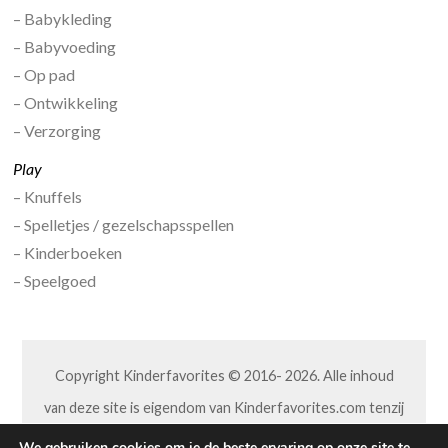
– Babykleding
– Babyvoeding
– Op pad
– Ontwikkeling
– Verzorging
Play
– Knuffels
– Spelletjes / gezelschapsspellen
– Kinderboeken
– Speelgoed
Copyright Kinderfavorites © 2016- 2026. Alle inhoud
van deze site is eigendom van Kinderfavorites.com tenzij
anders aangegeven. Niets van deze site mag op welke
We gebruiken cookies om je de beste ervaring op onze site te