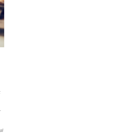
t
r
al