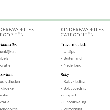
DERFAVORITES
KINDERFAVORITES
EGORIEËN
CATEGORIEËN
rkamertips
Travel met kids
nenkijkers
– Uittips
ubels
– Buitenland
oratie
– Nederland
nspriatie
Baby
nodigdheden
– Babykleding
okboeken
– Babyvoeding
epten
– Op pad
ktatie
– Ontwikkeling
sendoortje
– Verzorging