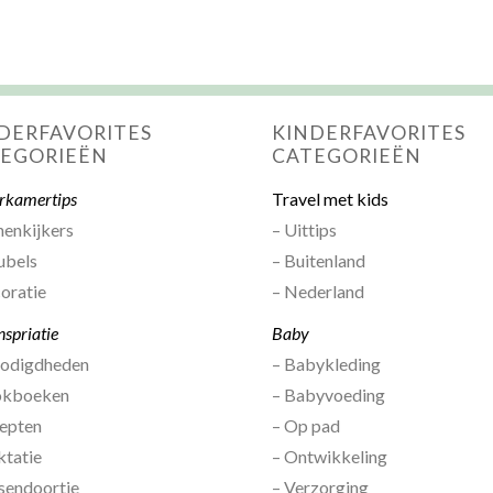
DERFAVORITES
KINDERFAVORITES
EGORIEËN
CATEGORIEËN
rkamertips
Travel met kids
nenkijkers
– Uittips
ubels
– Buitenland
oratie
– Nederland
nspriatie
Baby
nodigdheden
– Babykleding
okboeken
– Babyvoeding
epten
– Op pad
ktatie
– Ontwikkeling
sendoortje
– Verzorging